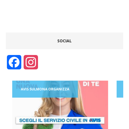
SOCIAL
F
I
a
n
AVIS SULMONA ORGANIZZA
AVIS
c
s
e
t
b
a