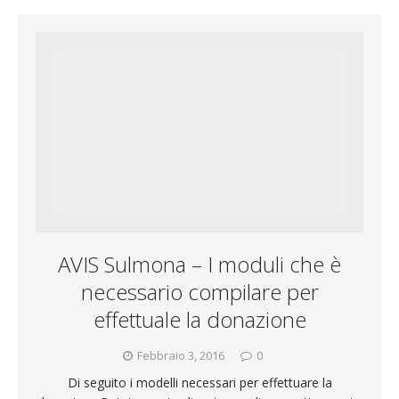
a
l
n
b
s
t
i
e
d
o
A
e
l
g
i
o
p
r
r
v
k
p
a
i
m
d
AVIS Sulmona – I moduli che è
i
necessario compilare per
effettuale la donazione
Febbraio 3, 2016
0
Di seguito i modelli necessari per effettuare la