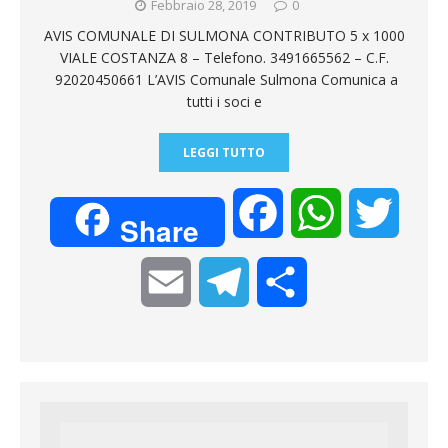
Febbraio 28, 2019
0
AVIS COMUNALE DI SULMONA CONTRIBUTO 5 x 1000
VIALE COSTANZA 8 – Telefono. 3491665562 – C.F.
92020450661 L’AVIS Comunale Sulmona Comunica a
tutti i soci e
LEGGI TUTTO
F
W
T
Share
a
h
w
E
T
C
c
a
i
m
e
o
e
t
t
a
l
n
b
s
t
i
e
d