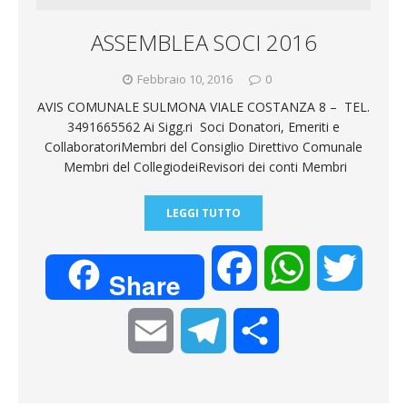
m
d
ASSEMBLEA SOCI 2016
i
Febbraio 10, 2016
0
AVIS COMUNALE SULMONA VIALE COSTANZA 8 – TEL.
3491665562 Ai Sigg.ri Soci Donatori, Emeriti e
CollaboratoriMembri del Consiglio Direttivo Comunale
Membri del CollegiodeiRevisori dei conti Membri
LEGGI TUTTO
F
W
T
Share
a
h
w
E
T
C
c
a
i
m
e
o
e
t
t