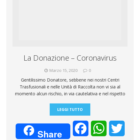
La Donazione – Coronavirus
Marzo 15, 2020
0
Gentilissimo Donatore, sebbene nei nostri Centri
Trasfusionali e nelle Unità di Raccolta non vi sia al
momento alcun rischio, in via cautelativa e nel rispetto
LEGGI TUTTO
F
W
T
Share