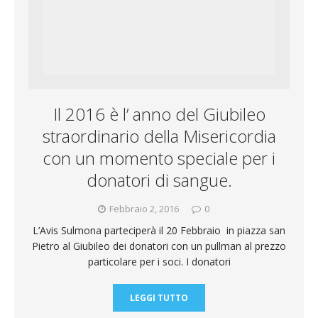
o
p
r
r
v
k
p
a
i
m
d
Il 2016 è l’ anno del Giubileo
i
straordinario della Misericordia
con un momento speciale per i
donatori di sangue.
Febbraio 2, 2016
0
L’Avis Sulmona parteciperà il 20 Febbraio in piazza san
Pietro al Giubileo dei donatori con un pullman al prezzo
particolare per i soci. I donatori
LEGGI TUTTO