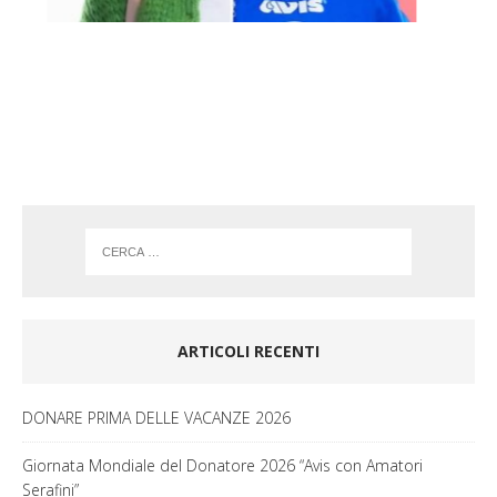
o
g
o
r
k
a
m
ARTICOLI RECENTI
DONARE PRIMA DELLE VACANZE 2026
Giornata Mondiale del Donatore 2026 “Avis con Amatori
Serafini”