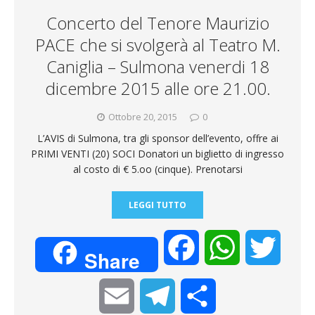
m
d
Concerto del Tenore Maurizio
i
PACE che si svolgerà al Teatro M.
Caniglia – Sulmona venerdi 18
dicembre 2015 alle ore 21.00.
Ottobre 20, 2015
0
L’AVIS di Sulmona, tra gli sponsor dell’evento, offre ai
PRIMI VENTI (20) SOCI Donatori un biglietto di ingresso
al costo di € 5.oo (cinque). Prenotarsi
LEGGI TUTTO
F
W
T
Share
a
h
w
E
T
C