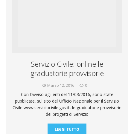
o
A
e
l
g
i
o
p
r
r
v
k
p
a
i
m
d
Servizio Civile: online le
i
graduatorie provvisorie
Marzo 12, 2016
0
Con l’avviso agli enti del 11/03/2016, sono state
pubblicate, sul sito dell’Ufficio Nazionale per il Servizio
Civile www.serviziocivile.gov.it, le graduatorie provvisorie
dei progetti di Servizio
LEGGI TUTTO