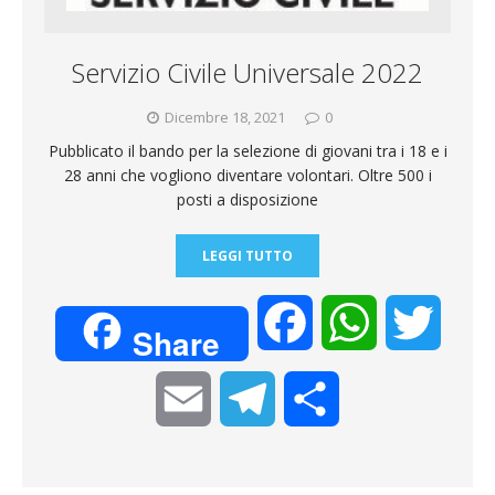
m
d
i
Servizio Civile Universale 2022
Dicembre 18, 2021
0
Pubblicato il bando per la selezione di giovani tra i 18 e i
28 anni che vogliono diventare volontari. Oltre 500 i
posti a disposizione
LEGGI TUTTO
F
W
T
Share
a
h
w
E
T
C
c
a
i
m
e
o
e
t
t