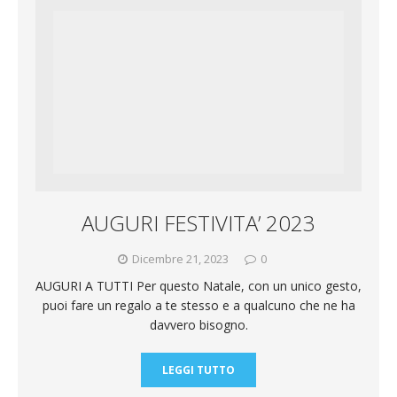
b
s
t
i
e
d
o
A
e
l
g
i
o
p
r
r
v
k
p
a
i
m
d
AUGURI FESTIVITA’ 2023
i
Dicembre 21, 2023
0
AUGURI A TUTTI Per questo Natale, con un unico gesto,
puoi fare un regalo a te stesso e a qualcuno che ne ha
davvero bisogno.
LEGGI TUTTO