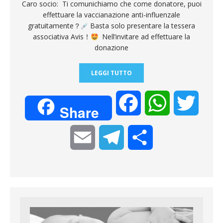
Caro socio: Ti comunichiamo che come donatore, puoi
effettuare la vaccianazione anti-influenzale
gratuitamente？
Basta solo presentare la tessera
associativa Avis！
Nell’invitare ad effettuare la
donazione
LEGGI TUTTO
F
W
T
Share
a
h
w
E
T
C
c
a
i
m
e
o
e
t
t
a
l
n
b
s
t
i
e
d