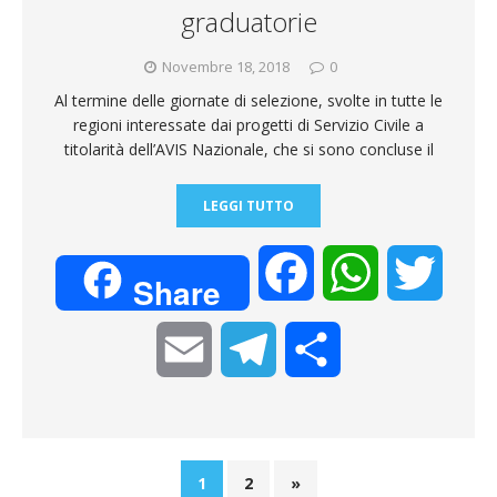
i
graduatorie
Novembre 18, 2018
0
Al termine delle giornate di selezione, svolte in tutte le
regioni interessate dai progetti di Servizio Civile a
titolarità dell’AVIS Nazionale, che si sono concluse il
LEGGI TUTTO
F
W
T
Share
a
h
w
E
T
C
c
a
i
m
e
o
e
t
t
a
l
n
1
2
»
b
s
t