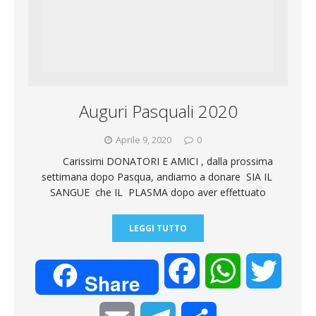
o
p
r
r
v
k
p
a
i
m
d
Auguri Pasquali 2020
i
Aprile 9, 2020
0
Carissimi DONATORI E AMICI , dalla prossima
settimana dopo Pasqua, andiamo a donare SIA IL
SANGUE che IL PLASMA dopo aver effettuato
LEGGI TUTTO
F
W
T
Share
a
h
w