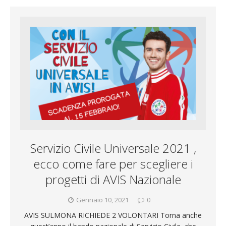
a
l
n
b
s
t
i
e
d
o
A
e
l
g
i
o
p
r
r
v
k
p
a
i
m
d
Servizio Civile Universale 2021 ,
i
ecco come fare per scegliere i
progetti di AVIS Nazionale
Gennaio 10, 2021
0
AVIS SULMONA RICHIEDE 2 VOLONTARI Torna anche