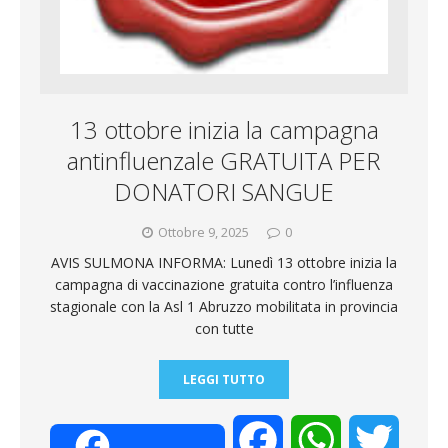
i
13 ottobre inizia la campagna
antinfluenzale GRATUITA PER
DONATORI SANGUE
Ottobre 9, 2025
0
AVIS SULMONA INFORMA: Lunedì 13 ottobre inizia la
campagna di vaccinazione gratuita contro l’influenza
stagionale con la Asl 1 Abruzzo mobilitata in provincia
con tutte
LEGGI TUTTO
F
W
T