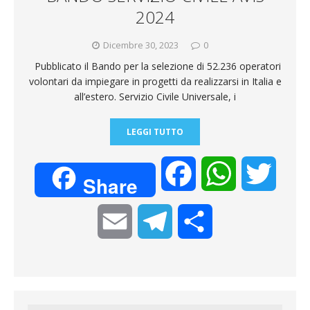
i
2024
Dicembre 30, 2023
0
Pubblicato il Bando per la selezione di 52.236 operatori
volontari da impiegare in progetti da realizzarsi in Italia e
all’estero. Servizio Civile Universale, i
LEGGI TUTTO
F
W
T
Share
a
h
w
E
T
C
c
a
i
m
e
o
e
t
t
a
l
n