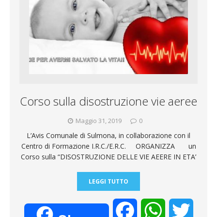
o
A
e
l
g
i
o
p
r
r
v
k
p
a
i
m
d
Corso sulla disostruzione vie aeree
i
Maggio 31, 2019
0
L’Avis Comunale di Sulmona, in collaborazione con il
Centro di Formazione I.R.C./E.R.C. ORGANIZZA un
Corso sulla “DISOSTRUZIONE DELLE VIE AEERE IN ETA’
LEGGI TUTTO
F
W
T