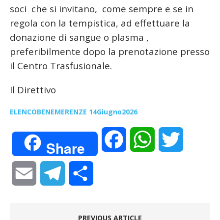
soci che si invitano, come sempre e se in
regola con la tempistica, ad effettuare la
donazione di sangue o plasma ,
preferibilmente dopo la prenotazione presso
il Centro Trasfusionale.
Il Direttivo
ELENCOBENEMERENZE 14Giugno2026
F
W
T
Share
a
h
w
E
T
C
c
a
i
m
e
o
e
t
t
PREVIOUS ARTICLE