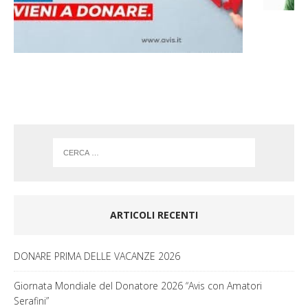
o
g
o
r
k
a
m
ARTICOLI RECENTI
DONARE PRIMA DELLE VACANZE 2026
Giornata Mondiale del Donatore 2026 “Avis con Amatori
Serafini”