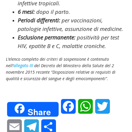
infettive tropicali.
6 mesi:
dopo il parto.
Periodi differenti:
per vaccinazioni,
patologie infettive, assunzione di medicine.
Esclusione permanente:
positività per test
HIV, epatite B e C, malattie croniche.
L’elenco completo dei criteri di sospensione è contenuto
nell’
allegato III
del Decreto del Ministero della Salute del 2
novembre 2015 recante “Disposizioni relative ai requisiti di
qualità e sicurezza del sangue e degli emocomponenti”.
F
W
T
Share
a
h
w
E
T
C