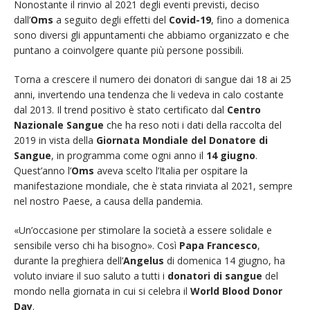
Nonostante il rinvio al 2021 degli eventi previsti, deciso
dall’
Oms
a seguito degli effetti del
Covid-19
, fino a domenica
sono diversi gli appuntamenti che abbiamo organizzato e che
puntano a coinvolgere quante più persone possibili.
Torna a crescere il numero dei donatori di sangue dai 18 ai 25
anni, invertendo una tendenza che li vedeva in calo costante
dal 2013. Il trend positivo è stato certificato dal
Centro
Nazionale Sangue
che ha reso noti i dati della raccolta del
2019 in vista della
Giornata Mondiale del Donatore di
Sangue
, in programma come ogni anno il
14 giugno
.
Quest’anno l’
Oms
aveva scelto l’Italia per ospitare la
manifestazione mondiale, che è stata rinviata al 2021, sempre
nel nostro Paese, a causa della pandemia.
«Un’occasione per stimolare la società a essere solidale e
sensibile verso chi ha bisogno». Così
Papa Francesco
,
durante la preghiera dell’
Angelus
di domenica 14 giugno, ha
voluto inviare il suo saluto a tutti i
donatori di sangue
del
mondo nella giornata in cui si celebra il
World Blood Donor
Day
.