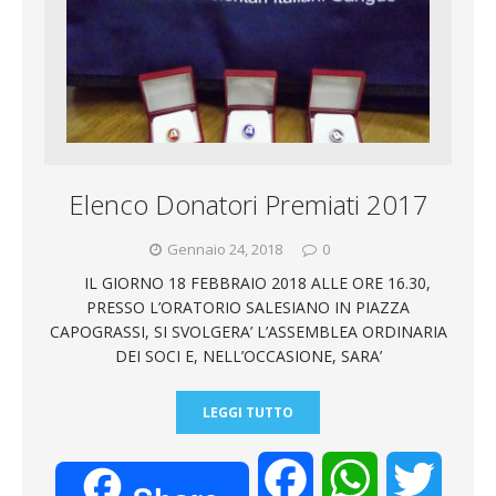
Elenco Donatori Premiati 2017
Gennaio 24, 2018
0
IL GIORNO 18 FEBBRAIO 2018 ALLE ORE 16.30,
PRESSO L’ORATORIO SALESIANO IN PIAZZA
CAPOGRASSI, SI SVOLGERA’ L’ASSEMBLEA ORDINARIA
DEI SOCI E, NELL’OCCASIONE, SARA’
LEGGI TUTTO
F
W
T