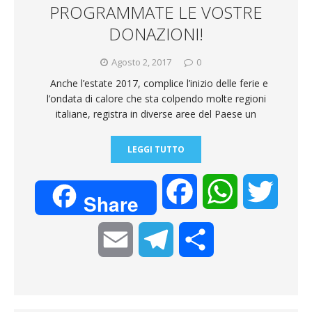
i
PROGRAMMATE LE VOSTRE
DONAZIONI!
Agosto 2, 2017
0
Anche l’estate 2017, complice l’inizio delle ferie e
l’ondata di calore che sta colpendo molte regioni
italiane, registra in diverse aree del Paese un
LEGGI TUTTO
F
W
T
Share
a
h
w
E
T
C
c
a
i
m
e
o
e
t
t
a
l
n