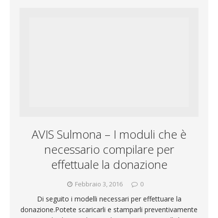
b
s
t
i
e
d
o
A
e
l
g
i
o
p
r
r
v
k
p
a
i
m
d
AVIS Sulmona – I moduli che è
i
necessario compilare per
effettuale la donazione
Febbraio 3, 2016
0
Di seguito i modelli necessari per effettuare la
donazione.Potete scaricarli e stamparli preventivamente