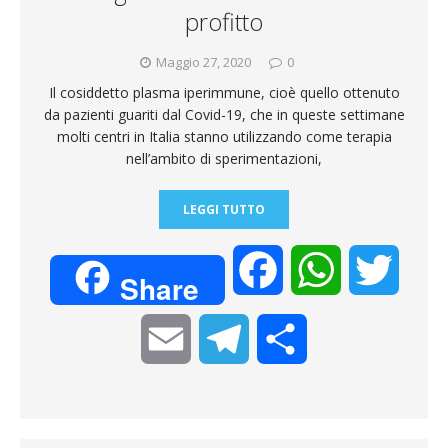
i
profitto
Maggio 27, 2020
0
Il cosiddetto plasma iperimmune, cioè quello ottenuto
da pazienti guariti dal Covid-19, che in queste settimane
molti centri in Italia stanno utilizzando come terapia
nell’ambito di sperimentazioni,
LEGGI TUTTO
F
W
T
Share
a
h
w
E
T
C
c
a
i
m
e
o
e
t
t
a
l
n