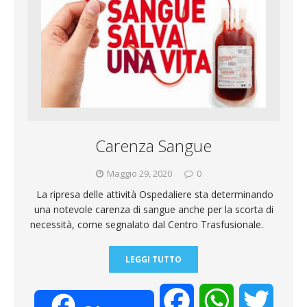
Carenza Sangue
Maggio 29, 2020
0
La ripresa delle attività Ospedaliere sta determinando
una notevole carenza di sangue anche per la scorta di
necessità, come segnalato dal Centro Trasfusionale.
LEGGI TUTTO
F
W
T