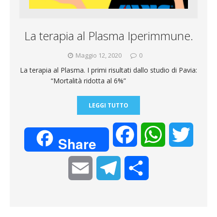
m
d
La terapia al Plasma Iperimmune.
i
Maggio 12, 2020
0
La terapia al Plasma. I primi risultati dallo studio di Pavia:
“Mortalità ridotta al 6%”
LEGGI TUTTO
F
W
T
Share
a
h
w
E
T
C
c
a
i
m
e
o
e
t
t
a
l
n