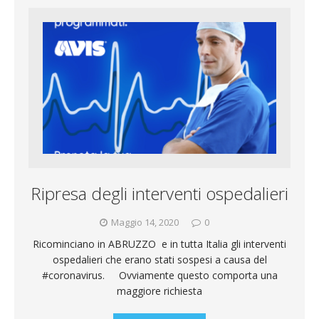
b
s
t
i
e
d
o
A
e
l
g
i
o
p
r
r
v
k
p
a
i
m
d
Ripresa degli interventi ospedalieri
i
Maggio 14, 2020
0
Ricominciano in ABRUZZO e in tutta Italia gli interventi
ospedalieri che erano stati sospesi a causa del
#coronavirus. Ovviamente questo comporta una
maggiore richiesta