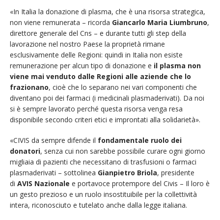
«In Italia la donazione di plasma, che è una risorsa strategica,
non viene remunerata – ricorda
Giancarlo Maria Liumbruno
,
direttore generale del Cns – e durante tutti gli step della
lavorazione nel nostro Paese la proprietà rimane
esclusivamente delle Regioni: quindi in Italia non esiste
remunerazione per alcun tipo di donazione e
il plasma non
viene mai venduto dalle Regioni alle aziende che lo
frazionano
, cioè che lo separano nei vari componenti che
diventano poi dei farmaci (i medicinali plasmaderivati). Da noi
si è sempre lavorato perché questa risorsa venga resa
disponibile secondo criteri etici e improntati alla solidarietà».
«CIVIS da sempre difende il
fondamentale ruolo dei
donatori
, senza cui non sarebbe possibile curare ogni giorno
migliaia di pazienti che necessitano di trasfusioni o farmaci
plasmaderivati – sottolinea
Gianpietro Briola
, presidente
di
AVIS Nazionale
e portavoce protempore del Civis – Il loro è
un gesto prezioso e un ruolo insostituibile per la collettività
intera, riconosciuto e tutelato anche dalla legge italiana.