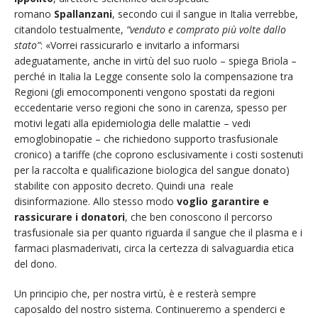
romano
Spallanzani
, secondo cui il sangue in Italia verrebbe,
citandolo testualmente,
“venduto e comprato più volte dallo
stato”
: «Vorrei rassicurarlo e invitarlo a informarsi
adeguatamente, anche in virtù del suo ruolo – spiega Briola –
perché in Italia la Legge consente solo la compensazione tra
Regioni (gli emocomponenti vengono spostati da regioni
eccedentarie verso regioni che sono in carenza, spesso per
motivi legati alla epidemiologia delle malattie – vedi
emoglobinopatie – che richiedono supporto trasfusionale
cronico) a tariffe (che coprono esclusivamente i costi sostenuti
per la raccolta e qualificazione biologica del sangue donato)
stabilite con apposito decreto. Quindi una reale
disinformazione. Allo stesso modo
voglio garantire e
rassicurare i donatori
, che ben conoscono il percorso
trasfusionale sia per quanto riguarda il sangue che il plasma e i
farmaci plasmaderivati, circa la certezza di salvaguardia etica
del dono.
Un principio che, per nostra virtù, è e resterà sempre
caposaldo del nostro sistema. Continueremo a spenderci e