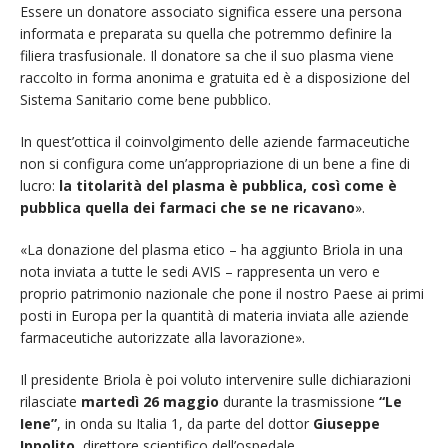
Essere un donatore associato significa essere una persona
informata e preparata su quella che potremmo definire la
filiera trasfusionale. Il donatore sa che il suo plasma viene
raccolto in forma anonima e gratuita ed è a disposizione del
Sistema Sanitario come bene pubblico.
In quest’ottica il coinvolgimento delle aziende farmaceutiche
non si configura come un’appropriazione di un bene a fine di
lucro:
la titolarità del plasma è pubblica, così come è
pubblica quella dei farmaci che se ne ricavano
».
«La donazione del plasma etico – ha aggiunto Briola in una
nota inviata a tutte le sedi AVIS – rappresenta un vero e
proprio patrimonio nazionale che pone il nostro Paese ai primi
posti in Europa per la quantità di materia inviata alle aziende
farmaceutiche autorizzate alla lavorazione».
Il presidente Briola è poi voluto intervenire sulle dichiarazioni
rilasciate
martedì 26 maggio
durante la trasmissione
“Le
Iene”
, in onda su Italia 1, da parte del dottor
Giuseppe
Ippolito
, direttore scientifico dell’ospedale