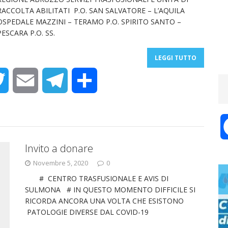
RACCOLTA ABILITATI P.O. SAN SALVATORE – L’AQUILA
OSPEDALE MAZZINI – TERAMO P.O. SPIRITO SANTO –
PESCARA P.O. SS.
LEGGI TUTTO
T
E
T
C
w
m
e
o
i
a
l
n
Invito a donare
t
i
e
d
Novembre 5, 2020
0
# CENTRO TRASFUSIONALE E AVIS DI
t
l
g
i
SULMONA # IN QUESTO MOMENTO DIFFICILE SI
RICORDA ANCORA UNA VOLTA CHE ESISTONO
e
r
v
PATOLOGIE DIVERSE DAL COVID-19