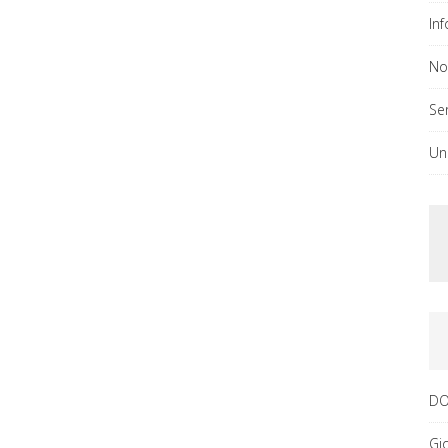
In
No
Ser
Un
DO
Gi