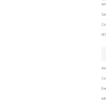
Ama
Ser
Co
FE
Av
Co
Ev
In