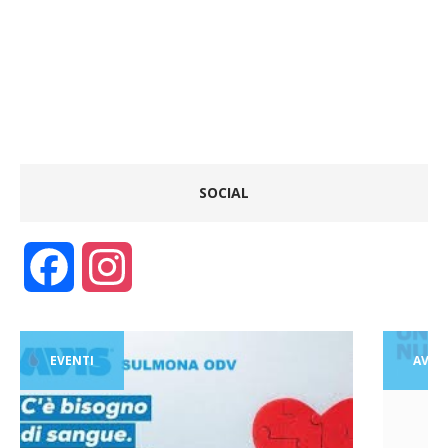
SOCIAL
F
I
a
n
EVENTI
AVIS
c
s
e
t