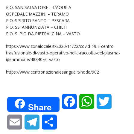
P.O. SAN SALVATORE – L’AQUILA
OSPEDALE MAZZINI – TERAMO
P.O. SPIRITO SANTO – PESCARA
P.O. SS. ANNUNZIATA – CHIETI
P.O. S. PIO DA PIETRALCINA – VASTO
https://www.zonalocale.it/2020/11/22/covid-19-il-centro-
trasfusionale-di-vasto-operativo-nella-raccolta-del-plasma-
iperimmune/48340?e=vasto
https://www.centronazionalesangue.it/node/902
F
W
T
Share
a
h
w
E
T
C
c
a
i