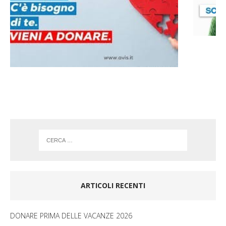
b
a
o
g
o
r
k
a
m
ARTICOLI RECENTI
DONARE PRIMA DELLE VACANZE 2026