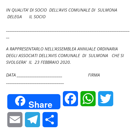
IN QUALITA’ DI SOCIO DELL’AVIS COMUNALE DI SULMONA
DELEGA
IL SOCIO
____________________________________________________________________
__
A RAPPRESENTARLO
NELL’ASSEMBLEA ANNUALE ORDINARIA
DEGLI ASSOCIATI DELL’AVIS COMUNALE DI SULMONA
CHE SI
SVOLGERA’ IL 23 FEBBRAIO 2020.
DATA _________________________ FIRMA
________________________________
F
W
T
Share
a
h
w
E
T
C
c
a
i
m
e
o