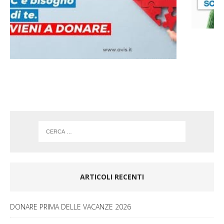
b
a
o
g
o
r
k
a
m
ARTICOLI RECENTI
DONARE PRIMA DELLE VACANZE 2026