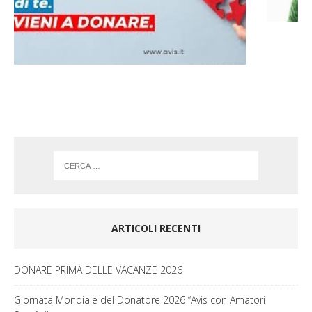
o
g
o
r
k
a
m
ARTICOLI RECENTI
DONARE PRIMA DELLE VACANZE 2026
Giornata Mondiale del Donatore 2026 “Avis con Amatori