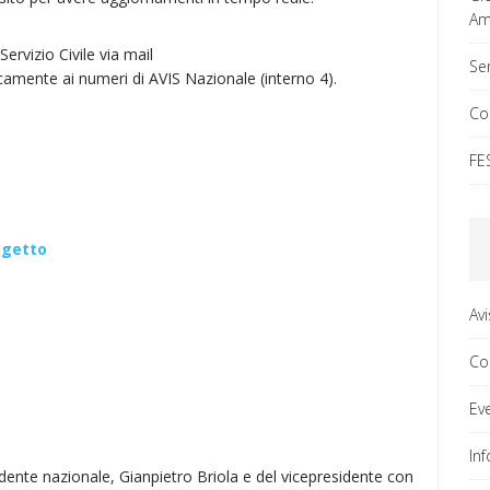
Ama
Servizio Civile via mail
Ser
camente ai numeri di AVIS Nazionale (interno 4).
Co
FE
rogetto
Av
Co
Ev
In
ente nazionale, Gianpietro Briola e del vicepresidente con