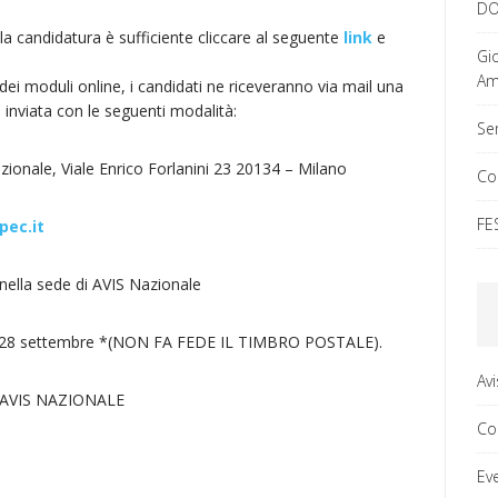
DO
a candidatura è sufficiente cliccare al seguente
link
e
Gi
Ama
ei moduli online, i candidati ne riceveranno via mail una
inviata con le seguenti modalità:
Ser
ionale, Viale Enrico Forlanini 23 20134 – Milano
Co
FE
pec.it
ella sede di AVIS Nazionale
 il 28 settembre *(NON FA FEDE IL TIMBRO POSTALE).
Av
i AVIS NAZIONALE
Co
Ev