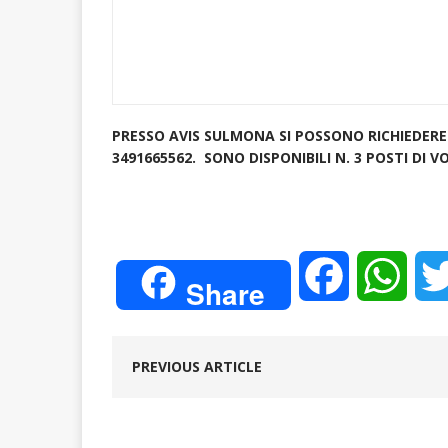
PRESSO AVIS SULMONA SI POSSONO RICHIEDERE
3491665562. SONO DISPONIBILI N. 3 POSTI DI 
F
W
Share
a
h
PREVIOUS ARTICLE
c
a
e
t