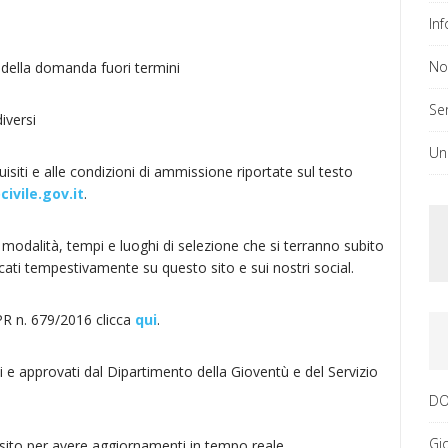
In
No
 della domanda fuori termini
Ser
iversi
Un
siti e alle condizioni di ammissione riportate sul testo
ivile.gov.it
.
u modalità, tempi e luoghi di selezione che si terranno subito
ti tempestivamente su questo sito e sui nostri social.
DPR n. 679/2016 clicca
qui
.
i e approvati dal Dipartimento della Gioventù e del Servizio
DO
Gi
 sito per avere aggiornamenti in tempo reale.