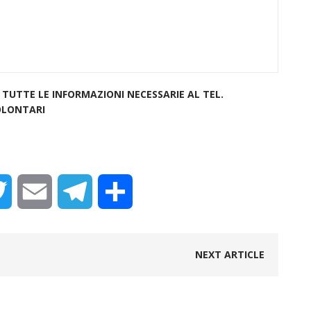
 TUTTE LE INFORMAZIONI NECESSARIE AL TEL.
VOLONTARI
T
E
T
C
w
m
e
o
NEXT ARTICLE
i
a
l
n
t
i
e
d