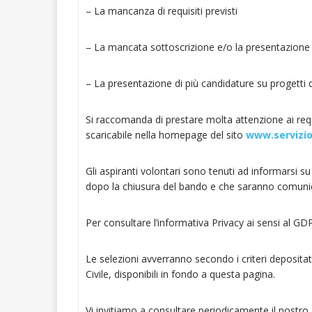
– La mancanza di requisiti previsti
– La mancata sottoscrizione e/o la presentazione
– La presentazione di più candidature su progetti d
Si raccomanda di prestare molta attenzione ai requi
scaricabile nella homepage del sito
www.servizioc
Gli aspiranti volontari sono tenuti ad informarsi s
dopo la chiusura del bando e che saranno comunica
Per consultare l’informativa Privacy ai sensi al G
Le selezioni avverranno secondo i criteri depositat
Civile, disponibili in fondo a questa pagina.
Vi invitiamo a consultare periodicamente il nostro