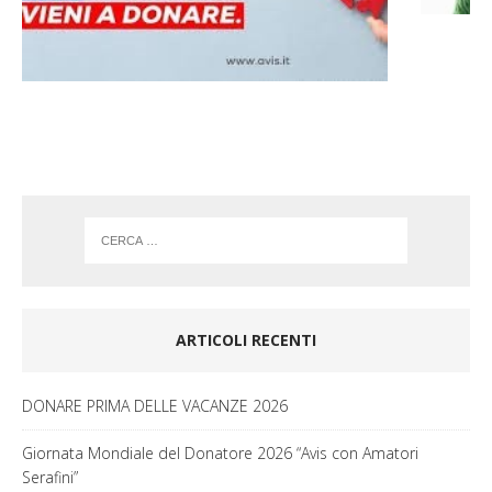
o
g
o
r
k
a
m
ARTICOLI RECENTI
DONARE PRIMA DELLE VACANZE 2026
Giornata Mondiale del Donatore 2026 “Avis con Amatori
Serafini”