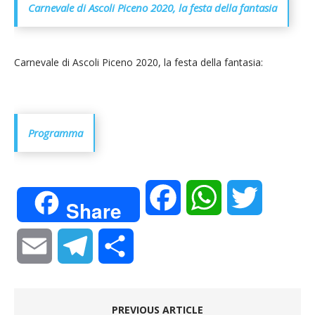
Carnevale di Ascoli Piceno 2020, la festa della fantasia
Carnevale di Ascoli Piceno 2020, la festa della fantasia:
Programma
F
W
T
Share
a
h
w
E
T
C
c
a
i
m
e
o
e
t
t
PREVIOUS ARTICLE