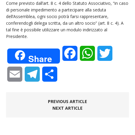
Come previsto dall’art. 8 c. 4 dello Statuto Associativo, “in caso
di personale impedimento a partecipare alla seduta
dell’Assemblea, ogni socio potrà farsi rappresentare,
conferendogli delega scritta, da un altro socio” (art. 8 c. 4). A
tal fine è possibile utilizzare un modulo indirizzato al
Presidente.
F
W
T
Share
a
h
w
E
T
C
c
a
i
m
e
o
e
t
t
PREVIOUS ARTICLE
a
l
n
NEXT ARTICLE
b
s
t
i
e
d
o
A
e
l
g
i