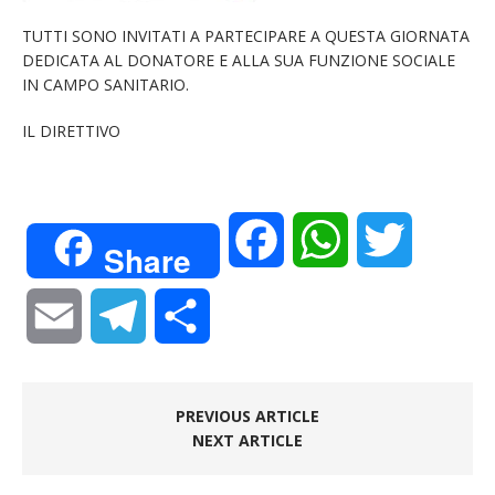
TUTTI SONO INVITATI A PARTECIPARE A QUESTA GIORNATA
DEDICATA AL DONATORE E ALLA SUA FUNZIONE SOCIALE
IN CAMPO SANITARIO.
IL DIRETTIVO
F
W
T
Share
a
h
w
E
T
C
c
a
i
m
e
o
e
t
t
PREVIOUS ARTICLE
a
l
n
NEXT ARTICLE
b
s
t
i
e
d