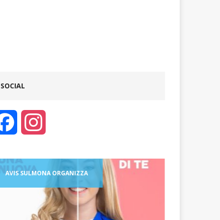
SOCIAL
F
I
a
n
c
s
AVIS SULMONA ORGANIZZA
AVIS S
e
t