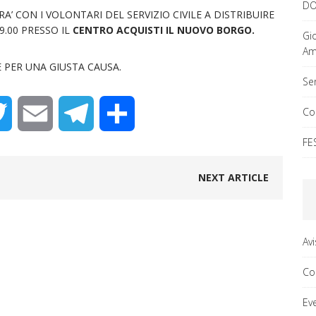
DO
 CON I VOLONTARI DEL SERVIZIO CIVILE A DISTRIBUIRE
9.00 PRESSO IL
CENTRO ACQUISTI IL NUOVO BORGO.
Gi
Ama
PER UNA GIUSTA CAUSA.
Ser
Co
T
E
T
C
FE
w
m
e
o
NEXT ARTICLE
i
a
l
n
t
i
e
d
Av
t
l
g
i
Co
e
r
v
Ev