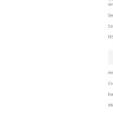
Ama
Ser
Co
FE
Av
Co
Ev
In