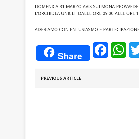
DOMENICA 31 MARZO AVIS SULMONA PROVVEDERA’
L’ORCHIDEA UNICEF DALLE ORE 09.00 ALLE ORE 1
ADERIAMO CON ENTUSIASMO E PARTECIPAZIONE 
F
W
Share
a
h
PREVIOUS ARTICLE
c
a
e
t
b
s
o
A