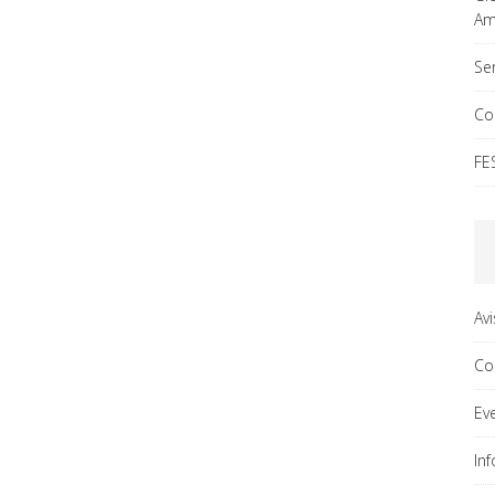
Ama
Ser
Co
FE
Av
Co
Ev
In