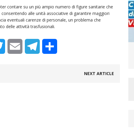
poter contare su un più ampio numero di figure sanitarie che
 consentendo alle unità associative di garantire maggiori
icacia eventuali carenze di personale, un problema che
 delle attività trasfusionali.
T
E
T
C
w
m
e
o
NEXT ARTICLE
i
a
l
n
t
i
e
d
t
l
g
i
e
r
v