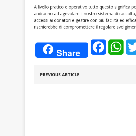
A livello pratico e operativo tutto questo significa 
andranno ad agevolare il nostro sistema di raccolta,
accessi ai donatori e gestire con più facilità ed eff
rischierebbe di compromettere il regolare svolgimento
F
W
Share
a
h
PREVIOUS ARTICLE
c
a
e
t
b
s
o
A