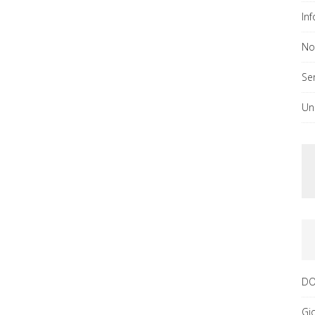
In
No
Ser
Un
DO
Gi