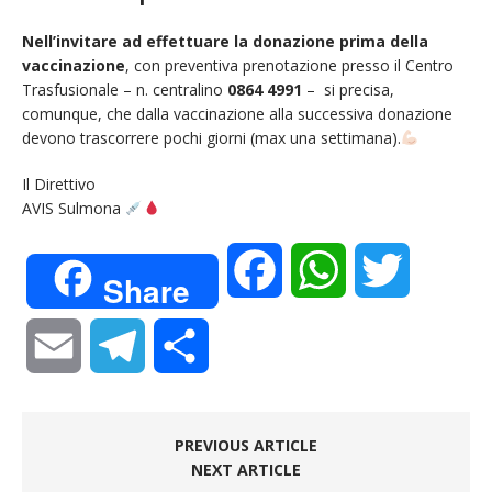
Nell’invitare ad effettuare la donazione prima della
vaccinazione
, con preventiva prenotazione presso il Centro
Trasfusionale – n. centralino
0864 4991
– si precisa,
comunque, che dalla vaccinazione alla successiva donazione
devono trascorrere pochi giorni (max una settimana).
Il Direttivo
AVIS Sulmona
F
W
T
Share
a
h
w
E
T
C
c
a
i
m
e
o
e
t
t
PREVIOUS ARTICLE
a
l
n
NEXT ARTICLE
b
s
t