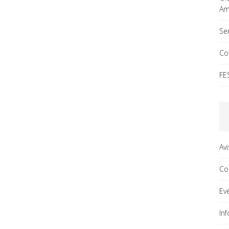
Ama
Ser
Co
FE
Av
Co
Ev
In