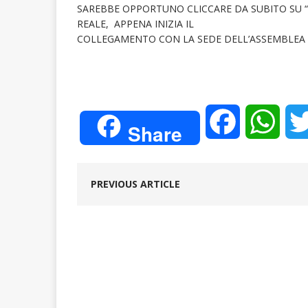
SAREBBE OPPORTUNO CLICCARE DA SUBITO SU “
REALE, APPENA INIZIA IL
COLLEGAMENTO CON LA SEDE DELL’ASSEMBLEA A
F
W
Share
a
h
PREVIOUS ARTICLE
c
a
e
t
b
s
o
A