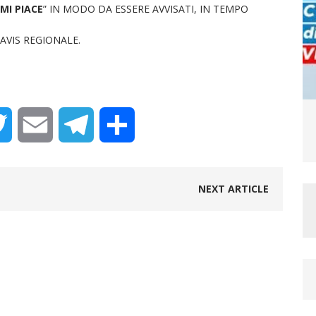
MI PIACE
” IN MODO DA ESSERE AVVISATI, IN TEMPO
VIS REGIONALE.
T
E
T
C
w
m
e
o
NEXT ARTICLE
i
a
l
n
t
i
e
d
t
l
g
i
e
r
v