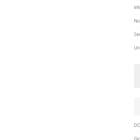
In
No
Ser
Un
DO
Gi